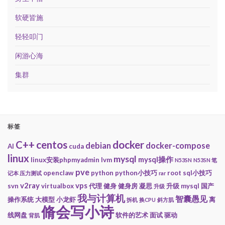
软硬皆施
轻轻叩门
闲游心海
集群
标签
centos
docker
C++
debian
docker-compose
AI
cuda
linux
mysql
mysql操作
linux安装phpmyadmin
lvm
N53SN
N53SN 笔
pve
openclaw
python
python小技巧
root
sql小技巧
记本 压力测试
rar
v2ray
vps
svn
virtualbox
代理
健身
健身房
凝思
升级 mysql
国产
升级
我与计算机
智囊愚见
操作系统
大模型
小龙虾
离
拆机
换CPU
斜方肌
脩会写小诗
线网盘
软件的艺术
面试
驱动
背肌