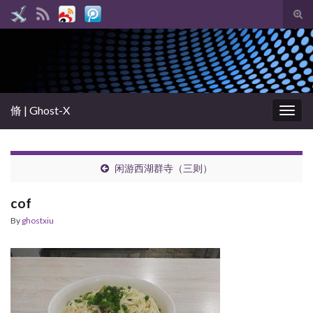
Tog
sear
Search for:
for
脩 | Ghost-X
Togg
navig
闲游西湖群寺（三则）
cof
By
ghostxiu