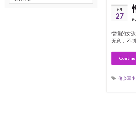
9 月
27
B
懵懂的女孩
无意， 不拼
Continu
脩会写小