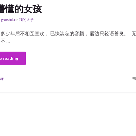
懵懂的女孩
y
ghostxiu
in
我的大学
 多少年后不相互喜欢， 已快淡忘的容颜， 唇边只轻语善良。 
不 …
e reading
诗