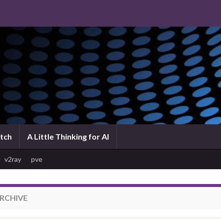
atch
A Little Thinking for AI
v2ray
pve
RCHIVE