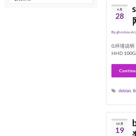
4 月
28
By
ghostxiu
in
0.环境说明：
HHD 10
Continu
debian
,
l
10 月
19