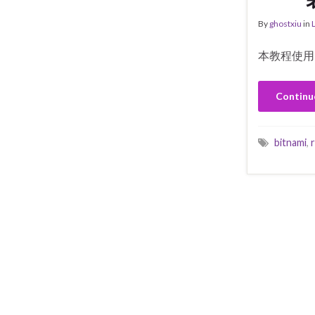
By
ghostxiu
in
本教程使用的操
Continu
bitnami
,