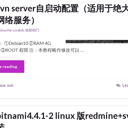
svn server自启动配置（适用于绝
网络服务）
Linux for scratch
,
轻轻叩门
 ①Debian10 ②RAM 4G
0G ③ROOT 权限 注：本教程略作修改可以 …
e reading
inux
,
svn
Le
bitnami4.4.1-2 linux 版redmine+
装