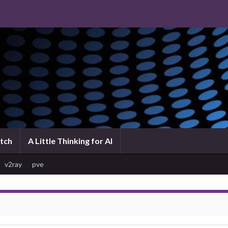
atch
A Little Thinking for AI
v2ray
pve