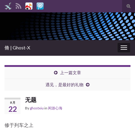
Tog
sear
Search for:
for
脩 | Ghost-X
Togg
navig
上一篇文章
遇见，是最好的礼物
无题
8 月
22
By
ghostxiu
in
闲游心海
修于列车之上