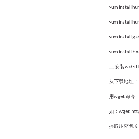
yum install hu
yum install hu
yum install g
yum install bo
二.安装wxGT
从下载地址：http
用wget 命令
如：wget http:
提取压缩包文