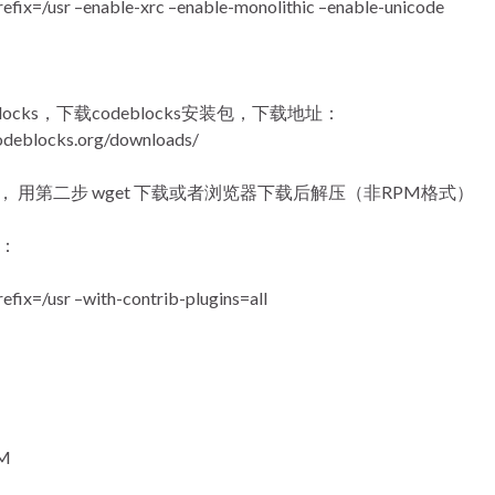
prefix=/usr –enable-xrc –enable-monolithic –enable-unicode
blocks，下载codeblocks安装包，下载地址：
odeblocks.org/downloads/
e包， 用第二步 wget 下载或者浏览器下载后解压（非RPM格式）
：
refix=/usr –with-contrib-plugins=all
M