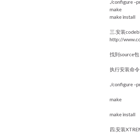
./configure –
make
make install
三.安装code
http://www.c
找到sourc
执行安装命令
./configure –p
make
make install
四.安装XTRE