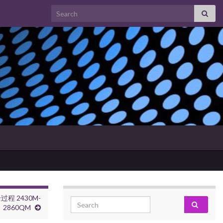
Search for:
过程 2430M-
Search for:
2860QM