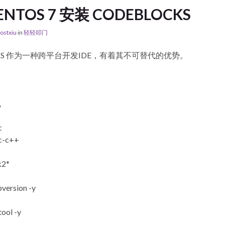
ENTOS 7 安装 CODEBLOCKS
ostxiu
in
轻轻叩门
CKS 作为一种跨平台开发IDE，有着其不可替代的优势。
包
c
cc-c++
k2*
bversion -y
tool -y