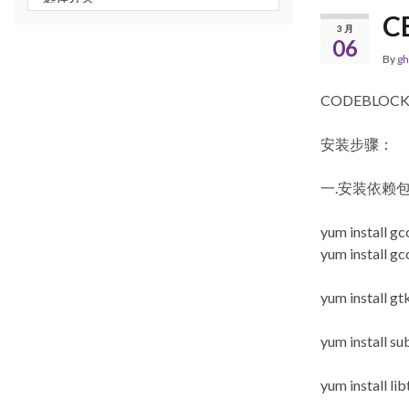
C
3 月
06
By
gh
CODEBLO
安装步骤：
一.安装依赖
yum install gc
yum install g
yum install gt
yum install su
yum install lib