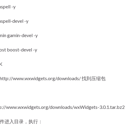
nspell -y
nspell-devel -y
amin gamin-devel -y
ost boost-devel -y
K
://www.wxwidgets.org/downloads/ 找到压缩包
：
//www.wxwidgets.org/downloads/wxWidgets-3.0.1.tar.bz2
件进入目录，执行：