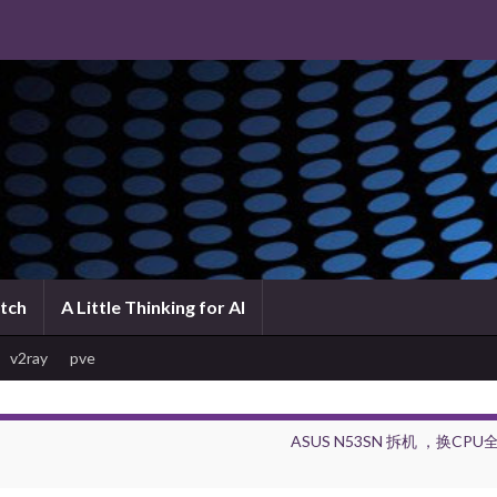
atch
A Little Thinking for AI
v2ray
pve
ASUS N53SN 拆机 ，换CPU全