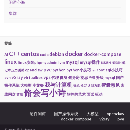
闲游心海
集群
标签
centos
docker
C++
debian
docker-compose
AI
cuda
linux
mysql
mysql操作
linux安装phpmyadmin
lvm
N53SN
N53SN 笔
pve
openclaw
python
python小技巧
root
sql小技巧
记本 压力测试
rar
v2ray
vps
svn
virtualbox
代理
健身
健身房
凝思
升级 mysql
国产
升级
我与计算机
智囊愚见
操作系统
大模型
小龙虾
离
拆机
换CPU
斜方肌
脩会写小诗
线网盘
软件的艺术
面试
驱动
背肌
硬件测评
国产操作系统
大模型
openclaw
docker-compose
v2ray
pve
© 2026 脩 | Ghost-X.