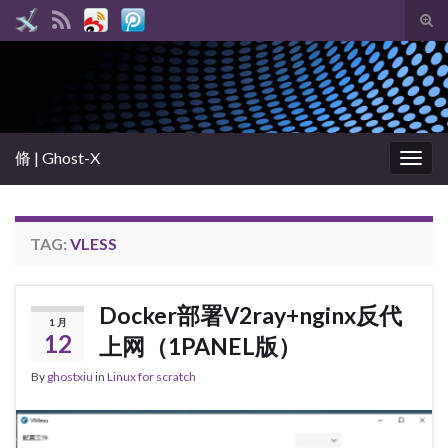
Tog
sear
Search for:
for
脩 | Ghost-X
Togg
navig
TAG:
VLESS
Docker部署V2ray+nginx反代
1 月
12
上网（1PANEL版）
By
ghostxiu
in
Linux for scratch