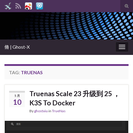
Tog
sear
Search for:
for
脩 | Ghost-X
Togg
navig
TAG:
TRUENAS
Truenas Scale 23 升级到 25 ，
5 月
10
K3S To Docker
By
ghostxiu
in
TrueNas