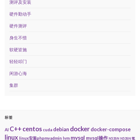
测评及安装
硬件勤动手
硬件测评
身生不惜
软硬皆施
轻轻叩门
闲游心海
集群
标签
centos
docker
C++
debian
docker-compose
AI
cuda
linux
mysql
mysql操作
linux安装phpmyadmin
lvm
N53SN
N53SN 笔