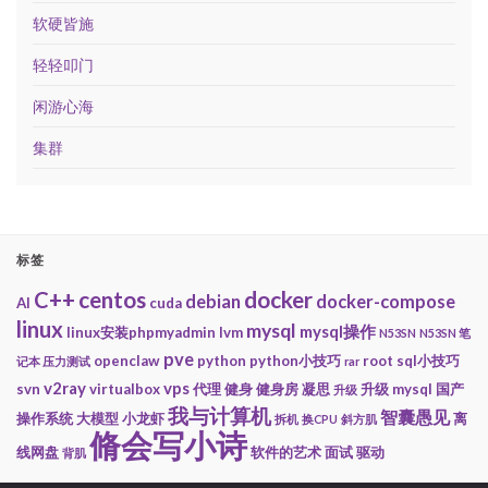
软硬皆施
轻轻叩门
闲游心海
集群
标签
centos
docker
C++
debian
docker-compose
AI
cuda
linux
mysql
mysql操作
linux安装phpmyadmin
lvm
N53SN
N53SN 笔
pve
openclaw
python
python小技巧
root
sql小技巧
记本 压力测试
rar
v2ray
vps
svn
virtualbox
代理
健身
健身房
凝思
升级 mysql
国产
升级
我与计算机
智囊愚见
操作系统
大模型
小龙虾
离
拆机
换CPU
斜方肌
脩会写小诗
线网盘
软件的艺术
面试
驱动
背肌