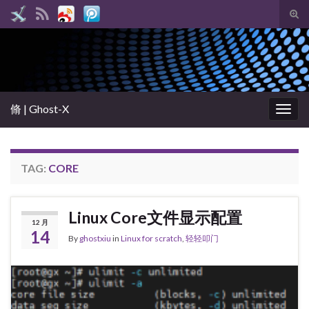
Tog
sear
Search for:
for
脩 | Ghost-X
Togg
navig
TAG:
CORE
Linux Core文件显示配置
12 月
14
By
ghostxiu
in
Linux for scratch
,
轻轻叩门