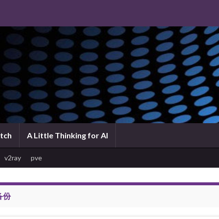
atch
A Little Thinking for AI
v2ray
pve
备份