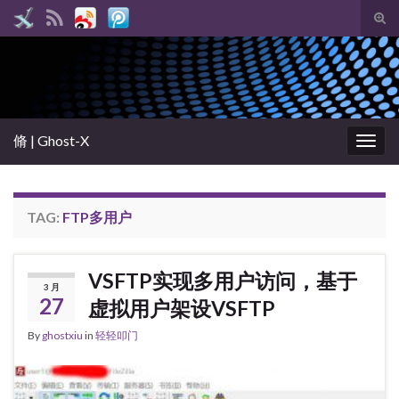
Tog
sear
Search for:
for
脩 | Ghost-X
Togg
navig
TAG:
FTP多用户
VSFTP实现多用户访问，基于
3 月
27
虚拟用户架设VSFTP
By
ghostxiu
in
轻轻叩门