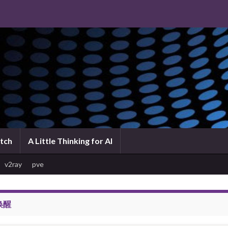
atch
A Little Thinking for AI
v2ray
pve
唤醒