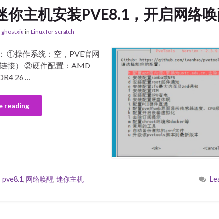
迷你主机安装PVE8.1，开启网络
y
ghostxiu
in
Linux for scratch
明： ①操作系统：空，PVE官网
链接） ②硬件配置：AMD
DR4 26 …
e reading
,
pve8.1
,
网络唤醒
,
迷你主机
Le