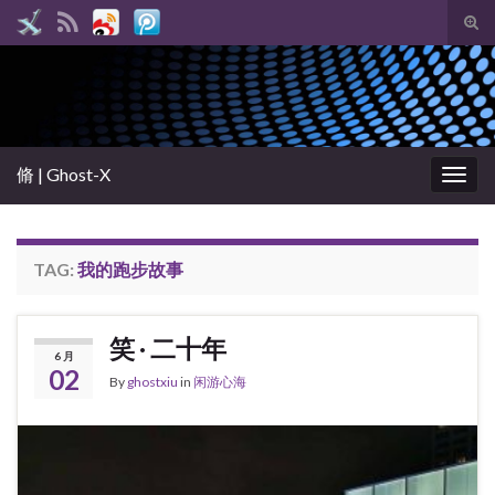
Tog
sear
Search for:
for
脩 | Ghost-X
Togg
navig
TAG:
我的跑步故事
笑 · 二十年
6 月
02
By
ghostxiu
in
闲游心海